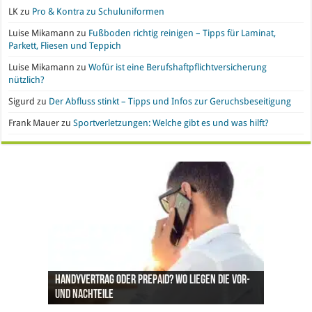
LK
zu
Pro & Kontra zu Schuluniformen
Luise Mikamann
zu
Fußboden richtig reinigen – Tipps für Laminat,
Parkett, Fliesen und Teppich
Luise Mikamann
zu
Wofür ist eine Berufshaftpflichtversicherung
nützlich?
Sigurd
zu
Der Abfluss stinkt – Tipps und Infos zur Geruchsbeseitigung
Frank Mauer
zu
Sportverletzungen: Welche gibt es und was hilft?
Handyvertrag oder Prepaid? Wo liegen die Vor-
Nachgefragt: Ist Gold eine geeignete
Büroeinrichtung und IT leasen: Hier liegen die
Pro & Kontra – künstliche Pflanzen vs. echte
Synthetische Kleidung – Vor- und Nachteile von
und Nachteile
Geldanlage?
Vorteile
Pflanzen
Polyesterstoff