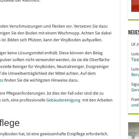
Qualität der Raumluft.
nden Verschmutzungen und Flecken vor. Versetzen Sie dazu
Neue
einigen Sie den Boden mit einem Wischmopp. Achten Sie dabei
 ist. Bilden sich Pfützen, kann der Vinylboden aufquellen.
LK
z
ger keine Lösungsmittel enthält. Diese können den Belag
Lui
Tipp
ulver sollten nicht verwendet werden, da sie die Oberfläche
elle Reiniger für Vinylböden, Neutralreiniger, Essigreiniger
Lui
f die Umweltverträglichkeit der Mittel achten. Auf dem
Beru
es
finden Sie die wichtigsten Hinweise dazu.
Sigu
Ger
 Pflegeanforderungen. Ist dies der Fall oder sind die zu
Fra
 sich, eine professionelle
Gebäudereinigung
mit den Arbeiten
und 
flege
lboden hat, ist eine gewissenhafte Erstpflege erforderlich.