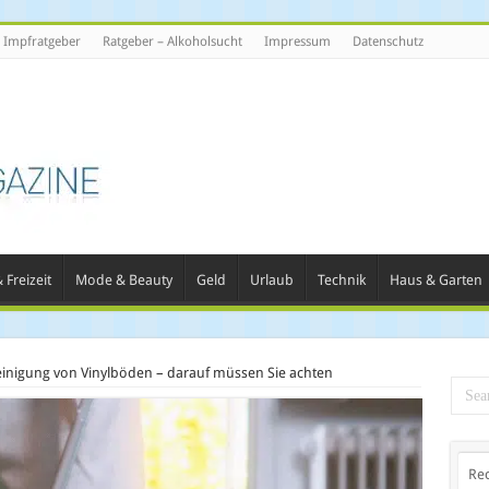
Impfratgeber
Ratgeber – Alkoholsucht
Impressum
Datenschutz
 Freizeit
Mode & Beauty
Geld
Urlaub
Technik
Haus & Garten
inigung von Vinylböden – darauf müssen Sie achten
Re