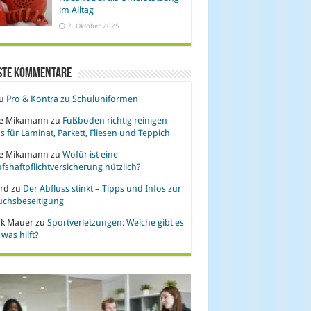
im Alltag
7. Oktober 2025
ste Kommentare
u
Pro & Kontra zu Schuluniformen
se Mikamann
zu
Fußboden richtig reinigen –
s für Laminat, Parkett, Fliesen und Teppich
se Mikamann
zu
Wofür ist eine
fshaftpflichtversicherung nützlich?
rd
zu
Der Abfluss stinkt – Tipps und Infos zur
uchsbeseitigung
nk Mauer
zu
Sportverletzungen: Welche gibt es
was hilft?