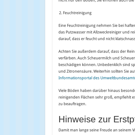
nicht nur den Boden, Sie erhöhen auch die 
Feuchtreinigung
Eine Feuchtreinigung nehmen Sie bei hafte
das Putzwasser mit Allzweckreiniger und r
darauf, dass er feucht und nicht klatschnass
Achten Sie außerdem darauf, dass der Reini
verfärben. Auch Scheuermilch und Scheuerp
beschädigen können. Unbedenklich sind spezi
und Zitronensäure. Weiterhin sollten Sie au
Informationsportal des Umweltbundesamt
Viele Böden haben darüber hinaus besondere
reinigenden Flächen sehr groß, empfiehlt es
zu beauftragen.
Hinweise zur Erstp
Damit man lange seine Freude an seinem Viny