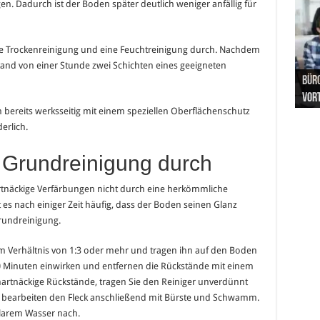
en. Dadurch ist der Boden später deutlich weniger anfällig für
he Trockenreinigung und eine Feuchtreinigung durch. Nachdem
stand von einer Stunde zwei Schichten eines geeigneten
Hand
Nach
Büro
Pro 
Synt
und
Gel
Vort
Pfl
Pol
en bereits werksseitig mit einem speziellen Oberflächenschutz
derlich.
 Grundreinigung durch
rtnäckige Verfärbungen nicht durch eine herkömmliche
 es nach einiger Zeit häufig, dass der Boden seinen Glanz
Grundreinigung.
em Verhältnis von 1:3 oder mehr und tragen ihn auf den Boden
10 Minuten einwirken und entfernen die Rückstände mit einem
artnäckige Rückstände, tragen Sie den Reiniger unverdünnt
d bearbeiten den Fleck anschließend mit Bürste und Schwamm.
larem Wasser nach.