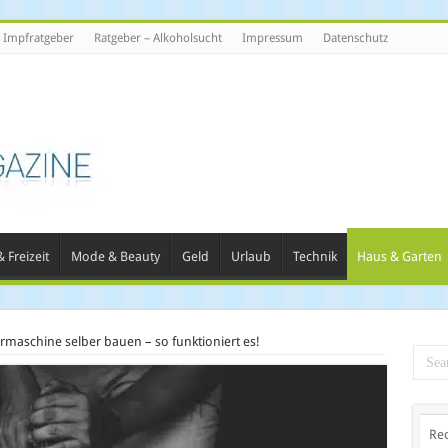
Impfratgeber
Ratgeber – Alkoholsucht
Impressum
Datenschutz
 Freizeit
Mode & Beauty
Geld
Urlaub
Technik
Haus & Garten
maschine selber bauen – so funktioniert es!
Re