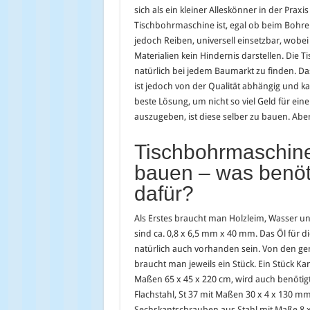
sich als ein kleiner Alleskönner in der Praxi
Tischbohrmaschine ist, egal ob beim Bohre
jedoch Reiben, universell einsetzbar, wobe
Materialien kein Hindernis darstellen. Die 
natürlich bei jedem Baumarkt zu finden. Das
ist jedoch von der Qualität abhängig und kan
beste Lösung, um nicht so viel Geld für ei
auszugeben, ist diese selber zu bauen. Aber
Tischbohrmaschine
bauen – was benöt
dafür?
Als Erstes braucht man Holzleim, Wasser u
sind ca. 0,8 x 6,5 mm x 40 mm. Das Öl für d
natürlich auch vorhanden sein. Von den ge
braucht man jeweils ein Stück. Ein Stück Ka
Maßen 65 x 45 x 220 cm, wird auch benötig
Flachstahl, St 37 mit Maßen 30 x 4 x 130 mm
Sechskantschrauben aus Stahl mit Maße 8 x