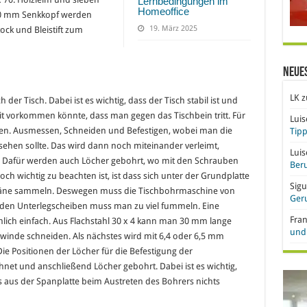
Lernbedingungen im
Homeoffice
50 mm Senkkopf werden
19. März 2025
ock und Bleistift zum
Neue
LK
z
der Tisch. Dabei ist es wichtig, dass der Tisch stabil ist und
it vorkommen könnte, dass man gegen das Tischbein tritt. Für
Lui
en. Ausmessen, Schneiden und Befestigen, wobei man die
Tipp
sehen sollte. Das wird dann noch miteinander verleimt,
Lui
rd. Dafür werden auch Löcher gebohrt, wo mit den Schrauben
Beru
ch wichtig zu beachten ist, ist dass sich unter der Grundplatte
Sigu
päne sammeln. Deswegen muss die Tischbohrmaschine von
Ger
i den Unterlegscheiben muss man zu viel fummeln. Eine
Fra
emlich einfach. Aus Flachstahl 30 x 4 kann man 30 mm lange
und 
winde schneiden. Als nächstes wird mit 6,4 oder 6,5 mm
e Positionen der Löcher für die Befestigung der
t und anschließend Löcher gebohrt. Dabei ist es wichtig,
 aus der Spanplatte beim Austreten des Bohrers nichts