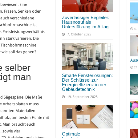
s bewiesen. Eine
n, Fräsen, Senken oder
Zuverlässiger Begleiter:
i auch verschiedene
Hausnotruf als
Tischbohrmaschine ist
Unterstützung im Alltag
4.
 Preisleistungsverhältnis
7. Oktober 2025
n stark variieren. Die
ne Tischbohrmaschine
 wie soll das gehen?
Aus
 selber
21
igt man
Smarte Fensterlösungen:
Der Schlüssel zur
Energieeffizienz in der
Gebäudetechnik
19. September 2025
nd Sägespäne. Die Maße
ie Arbeitsplatten muss
nannten Materialien
ntholz, am besten Fichte mit
t. Man braucht euch
, sowie vier
Optimale
 70. Holzleim und sieben