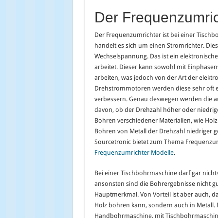
Der Frequenzumric
Der Frequenzumrichter ist bei einer Tisch
handelt es sich um einen Stromrichter. Die
Wechselspannung. Das ist ein elektronis
arbeitet. Dieser kann sowohl mit Einpha
arbeiten, was jedoch von der Art der elekt
Drehstrommotoren werden diese sehr oft e
verbessern. Genau deswegen werden die a
davon, ob der Drehzahl höher oder niedriger 
Bohren verschiedener Materialien, wie Holz
Bohren von Metall der Drehzahl niedriger g
Sourcetronic bietet zum Thema Frequenzum
Frequenzumrichter Modelle
.
Bei einer Tischbohrmaschine darf gar nichts 
ansonsten sind die Bohrergebnisse nicht gu
Hauptmerkmal. Von Vorteil ist aber auch, d
Holz bohren kann, sondern auch in Metall. D
Handbohrmaschine, mit Tischbohrmaschine 