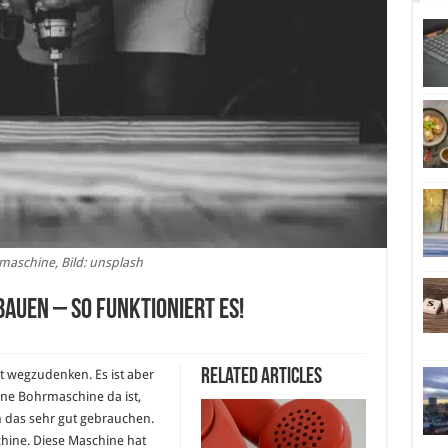
aschine, Bild: unsplash
auen – so funktioniert es!
Related Articles
t wegzudenken. Es ist aber
ine Bohrmaschine da ist,
 das sehr gut gebrauchen.
chine. Diese Maschine hat