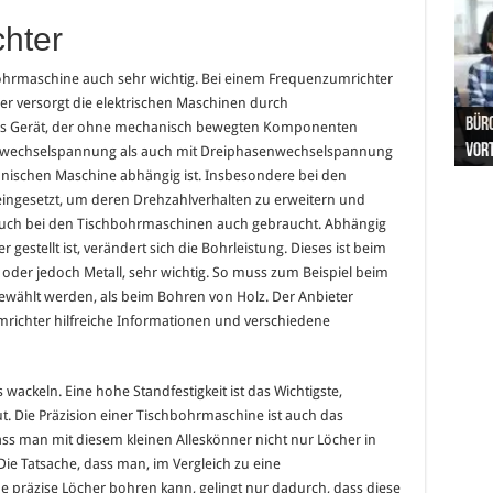
hter
bohrmaschine auch sehr wichtig. Bei einem Frequenzumrichter
ser versorgt die elektrischen Maschinen durch
Hand
Nach
Büro
Pro 
Synt
ches Gerät, der ohne mechanisch bewegten Komponenten
und
Gel
Vort
Pfl
Pol
senwechselspannung als auch mit Dreiphasenwechselspannung
ronischen Maschine abhängig ist. Insbesondere bei den
ingesetzt, um deren Drehzahlverhalten zu erweitern und
uch bei den Tischbohrmaschinen auch gebraucht. Abhängig
gestellt ist, verändert sich die Bohrleistung. Dieses ist beim
 oder jedoch Metall, sehr wichtig. So muss zum Beispiel beim
ewählt werden, als beim Bohren von Holz. Der Anbieter
richter hilfreiche Informationen und verschiedene
wackeln. Eine hohe Standfestigkeit ist das Wichtigste,
t. Die Präzision einer Tischbohrmaschine ist auch das
ass man mit diesem kleinen Alleskönner nicht nur Löcher in
ie Tatsache, dass man, im Vergleich zu eine
präzise Löcher bohren kann, gelingt nur dadurch, dass diese