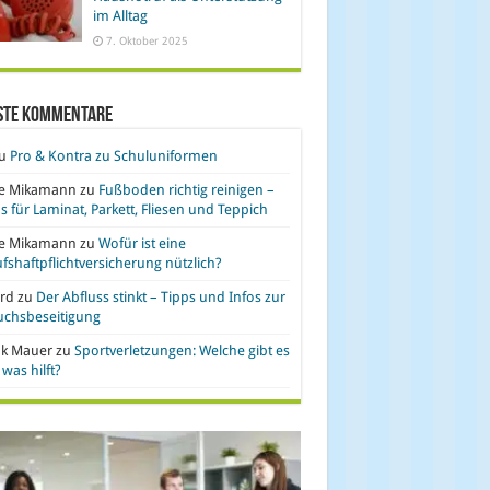
im Alltag
7. Oktober 2025
ste Kommentare
u
Pro & Kontra zu Schuluniformen
se Mikamann
zu
Fußboden richtig reinigen –
s für Laminat, Parkett, Fliesen und Teppich
se Mikamann
zu
Wofür ist eine
fshaftpflichtversicherung nützlich?
rd
zu
Der Abfluss stinkt – Tipps und Infos zur
uchsbeseitigung
nk Mauer
zu
Sportverletzungen: Welche gibt es
was hilft?