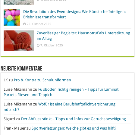
Die Revolution des Eventdesigns: Wie Künstliche Intelligenz
Erlebnisse transformiert
22. Oktober 2025
Zuverlässiger Begleiter: Hausnotruf als Unterstützung
im Alltag
7. Oktober 2025
Neueste Kommentare
LK
zu
Pro & Kontra zu Schuluniformen
Luise Mikamann
zu
Fußboden richtig reinigen – Tipps für Laminat,
Parkett, Fliesen und Teppich
Luise Mikamann
zu
Wofür ist eine Berufshaftpflichtversicherung
nützlich?
Sigurd
zu
Der Abfluss stinkt – Tipps und Infos zur Geruchsbeseitigung
Frank Mauer
zu
Sportverletzungen: Welche gibt es und was hilft?