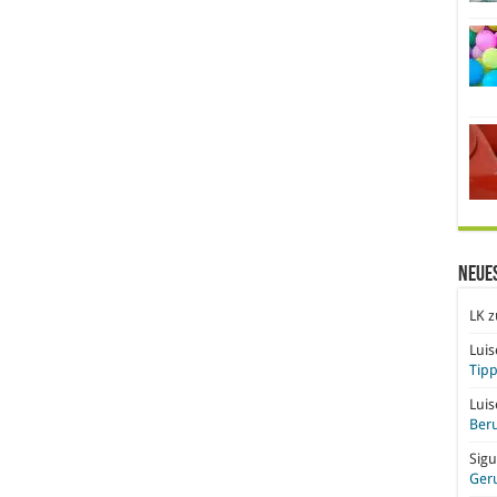
Neue
LK
z
Lui
Tipp
Lui
Beru
Sigu
Ger