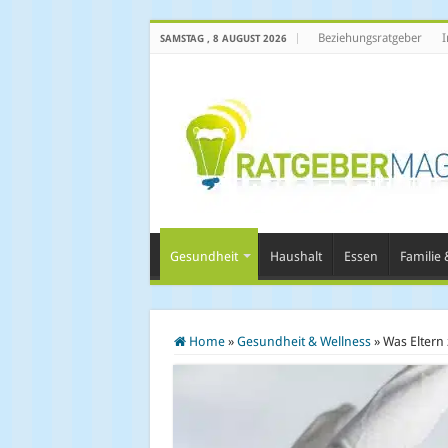
Beziehungsratgeber
I
SAMSTAG , 8 AUGUST 2026
Gesundheit
Haushalt
Essen
Familie &
Home
»
Gesundheit & Wellness
»
Was Eltern