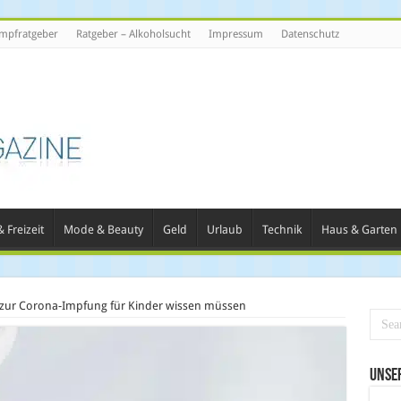
mpfratgeber
Ratgeber – Alkoholsucht
Impressum
Datenschutz
 Freizeit
Mode & Beauty
Geld
Urlaub
Technik
Haus & Garten
 zur Corona-Impfung für Kinder wissen müssen
Unse