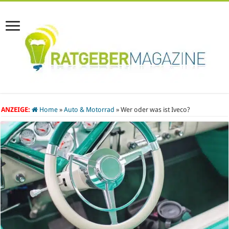
ANZEIGE:
Home
»
Auto & Motorrad
»
Wer oder was ist Iveco?