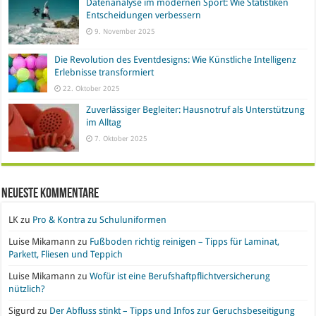
Datenanalyse im modernen Sport: Wie Statistiken
Entscheidungen verbessern
9. November 2025
Die Revolution des Eventdesigns: Wie Künstliche Intelligenz
Erlebnisse transformiert
22. Oktober 2025
Zuverlässiger Begleiter: Hausnotruf als Unterstützung
im Alltag
7. Oktober 2025
Neueste Kommentare
LK
zu
Pro & Kontra zu Schuluniformen
Luise Mikamann
zu
Fußboden richtig reinigen – Tipps für Laminat,
Parkett, Fliesen und Teppich
Luise Mikamann
zu
Wofür ist eine Berufshaftpflichtversicherung
nützlich?
Sigurd
zu
Der Abfluss stinkt – Tipps und Infos zur Geruchsbeseitigung