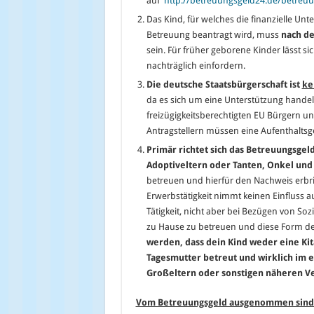
auf
http://betreuungsgeld24.de/betreu
Das Kind, für welches die finanzielle Un
Betreuung beantragt wird, muss
nach de
sein. Für früher geborene Kinder lässt s
nachträglich einfordern.
Die deutsche Staatsbürgerschaft ist
ke
da es sich um eine Unterstützung handelt
freizügigkeitsberechtigten EU Bürgern u
Antragstellern müssen eine Aufenthalt
Primär richtet sich das Betreuungsgeld
Adoptiveltern oder Tanten, Onkel un
betreuen und hierfür den Nachweis erbr
Erwerbstätigkeit nimmt keinen Einfluss au
Tätigkeit, nicht aber bei Bezügen von Soz
zu Hause zu betreuen und diese Form der
werden, dass dein Kind weder eine Kit
Tagesmutter betreut und wirklich im e
Großeltern oder sonstigen näheren V
Vom Betreuungsgeld ausgenommen sind A