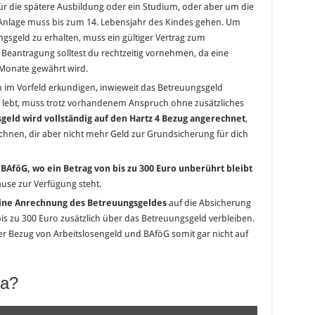
für die spätere Ausbildung oder ein Studium, oder aber um die
e Anlage muss bis zum 14. Lebensjahr des Kindes gehen. Um
gsgeld zu erhalten, muss ein gültiger Vertrag zum
eantragung solltest du rechtzeitig vornehmen, da eine
 Monate gewährt wird.
ch im Vorfeld erkundigen, inwieweit das Betreuungsgeld
z 4 lebt, muss trotz vorhandenem Anspruch ohne zusätzliches
geld wird vollständig auf den Hartz 4 Bezug angerechnet
,
chnen, dir aber nicht mehr Geld zur Grundsicherung für dich
BAföG, wo ein Betrag von bis zu 300 Euro unberührt bleibt
use zur Verfügung steht.
keine Anrechnung des Betreuungsgeldes
auf die Absicherung
is zu 300 Euro zusätzlich über das Betreuungsgeld verbleiben.
er Bezug von Arbeitslosengeld und BAföG somit gar nicht auf
ta?