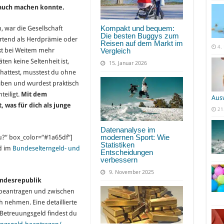
rauch machen konnte.
Kompakt und bequem:
 war die Gesellschaft
Die besten Buggys zum
ertend als Herdprämie oder
Reisen auf dem Markt im
4.
Vergleich
kt bei Weitem mehr
en keine Seltenheit ist,
15. Januar 2026
hattest, musstest du ohne
eiben und wurdest praktisch
teiligt.
Mit dem
Aus
 was für dich als junge
21
Datenanalyse im
modernen Sport: Wie
u?“ box_color=“#1a65df“]
Statistiken
d im
Bundeselterngeld- und
Entscheidungen
verbessern
9. November 2025
undesrepublik
beantragen und zwischen
 nehmen. Eine detaillierte
Betreuungsgeld findest du