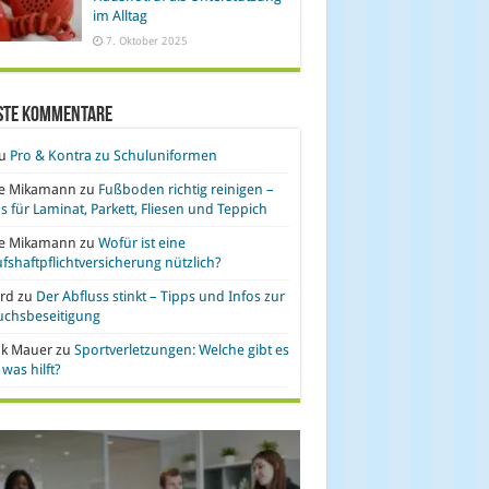
im Alltag
7. Oktober 2025
ste Kommentare
u
Pro & Kontra zu Schuluniformen
se Mikamann
zu
Fußboden richtig reinigen –
s für Laminat, Parkett, Fliesen und Teppich
se Mikamann
zu
Wofür ist eine
fshaftpflichtversicherung nützlich?
rd
zu
Der Abfluss stinkt – Tipps und Infos zur
uchsbeseitigung
nk Mauer
zu
Sportverletzungen: Welche gibt es
was hilft?