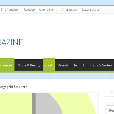
Impfratgeber
Ratgeber – Alkoholsucht
Impressum
Datenschutz
 Freizeit
Mode & Beauty
Geld
Urlaub
Technik
Haus & Garten
ngsgeld für Eltern
Re