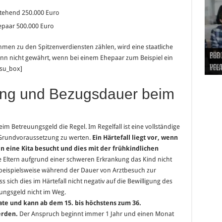
stehend 250.000 Euro
hepaar 500.000 Euro
men zu den Spitzenverdiensten zählen, wird eine staatliche
Hand
Nach
Büro
Pro 
Synt
n nicht gewährt, wenn bei einem Ehepaar zum Beispiel ein
und
Gel
Vort
Pfl
Pol
/su_box]
lung und Bezugsdauer beim
m Betreuungsgeld die Regel. Im Regelfall ist eine vollständige
Grundvoraussetzung zu werten.
Ein Härtefall liegt vor, wenn
n eine Kita besucht und dies mit der frühkindlichen
Eltern aufgrund einer schweren Erkrankung das Kind nicht
eispielsweise während der Dauer von Arztbesuch zur
 sich dies im Härtefall nicht negativ auf die Bewilligung des
ungsgeld nicht im Weg.
te und kann ab dem 15. bis höchstens zum 36.
rden.
Der Anspruch beginnt immer 1 Jahr und einen Monat