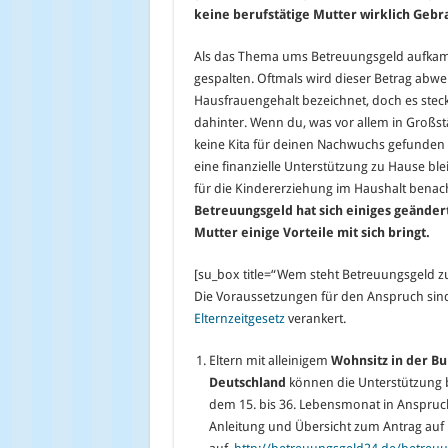
keine berufstätige Mutter wirklich Geb
Als das Thema ums Betreuungsgeld aufkam,
gespalten. Oftmals wird dieser Betrag abw
Hausfrauengehalt bezeichnet, doch es stec
dahinter. Wenn du, was vor allem in Großstät
keine Kita für deinen Nachwuchs gefunden 
eine finanzielle Unterstützung zu Hause bl
für die Kindererziehung im Haushalt benach
Betreuungsgeld hat sich einiges geändert,
Mutter einige Vorteile mit sich bringt.
[su_box title=“Wem steht Betreuungsgeld z
Die Voraussetzungen für den Anspruch sin
Elternzeitgesetz
verankert.
Eltern mit alleinigem
Wohnsitz in der B
Deutschland
können die Unterstützung 
dem 15. bis 36. Lebensmonat in Anspruch
Anleitung und Übersicht zum Antrag auf 