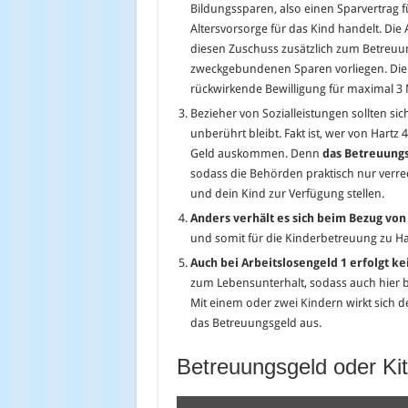
Bildungssparen, also einen Sparvertrag 
Altersvorsorge für das Kind handelt. Di
diesen Zuschuss zusätzlich zum Betreuun
zweckgebundenen Sparen vorliegen. Die B
rückwirkende Bewilligung für maximal 3
Bezieher von Sozialleistungen sollten si
unberührt bleibt. Fakt ist, wer von Hart
Geld auskommen. Denn
das Betreuungs
sodass die Behörden praktisch nur verre
und dein Kind zur Verfügung stellen.
Anders verhält es sich beim Bezug von 
und somit für die Kinderbetreuung zu Ha
Auch bei Arbeitslosengeld 1 erfolgt 
zum Lebensunterhalt, sodass auch hier b
Mit einem oder zwei Kindern wirkt sich d
das Betreuungsgeld aus.
Betreuungsgeld oder Ki
„Betreuungsgeld