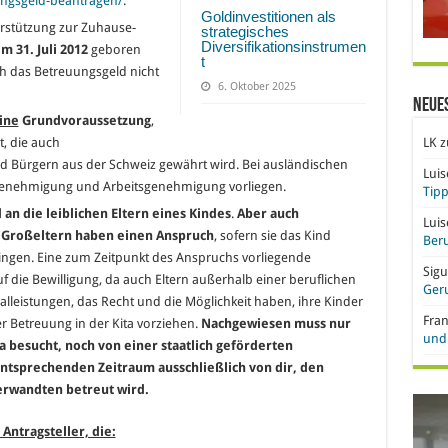
ungsgeld-beantragen/
.
Goldinvestitionen als
terstützung zur Zuhause-
strategisches
Diversifikationsinstrumen
m 31. Juli 2012
geboren
t
ich das Betreuungsgeld nicht
6. Oktober 2025
Neue
ine
Grundvoraussetzung
,
, die auch
LK
z
nd Bürgern aus der Schweiz gewährt wird. Bei ausländischen
Lui
sgenehmigung und Arbeitsgenehmigung vorliegen.
Tipp
 an die leiblichen Eltern eines Kindes
.
Aber auch
Lui
d Großeltern haben einen Anspruch
, sofern sie das Kind
Beru
ingen. Eine zum Zeitpunkt des Anspruchs vorliegende
Sigu
f die Bewilligung, da auch Eltern außerhalb einer beruflichen
Ger
ialleistungen, das Recht und die Möglichkeit haben, ihre Kinder
Fra
 Betreuung in der Kita vorziehen.
Nachgewiesen muss nur
und 
a besucht, noch von einer staatlich geförderten
ntsprechenden Zeitraum ausschließlich von dir, den
erwandten betreut wird.
ntragsteller, die: