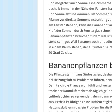
und möglichst auch Sonne. Eine Zimmerban
deshalb immer in der Nähe des Fensters h
und Sonne abzubekommen. Im Sommer ist e
Pflanze vor direkter Sonneneinstrahlung z
am Fenster stehend, kann die Bananenpflan
Kraft der Sonnen durch Fensterglas schnel
Bananenpflanzen brauchen zudem viel Frischl
steht, sehr gut. Weil Bananen auch unbedin
in einem Raum stehen, der auf unter 15 Gr
20 Grad Celsius.
Bananenpflanzen b
Die Pflanze stammt aus Südostasien, deshal
bei Heizungsluft zu Problemen führen, denn 
Damit sich die Pflanze wohlfühlt und weite
trockener Raumluft mehrmals täglich gründl
Luftbefeuchter zu verwenden, denn dann rei
aus. Perfekt ist übrigens eine Luftfeuchtig
Heizungsluft kann das ein Problem für die