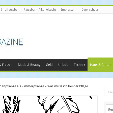
Impfratgeber
Ratgeber – Alkoholsucht
Impressum
Datenschutz
 Freizeit
Mode & Beauty
Geld
Urlaub
Technik
Haus & Garten
nenpflanze als Zimmerpflanze – Was muss ich bei der Pflege
Re