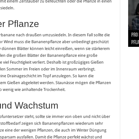
 mit einem Zerstäuber zu befeuchten oder die Pflanze in einen
siedeln.
r Pflanze
Hand
Nach
Büro
Pro 
Synt
banane nach draußen umzusiedeln. In diesem Fall sollte die
or Wind muss die Bananenpflanze aber unbedingt geschützt
und
Gel
Vort
Pfl
Pol
 dünnen Blätter können leicht einreißen, wenn sie stärkerem
len die großen Blätter der Bananenpflanze eine große
 viel Feuchtigkeit verliert. Deshalb ist großzügiges Gießen
 den Sommer im Freien oder im Innenraum verbringt.
eine Drainageschicht im Topf anzulegen. So kann die
rkem Gießen abgeleitet werden. Staunässe mögen die Pflanzen
 wenig wie anhaltende Trockenheit.
 und Wachstum
untersetzer steht, sollte sie immer von oben und nicht über
stoffbedarf zeigen sich Bananenpflanzen wiederum sehr
nze eine der wenigen Pflanzen, die auch im Winter Düngung
sparsam ausfallen. Damit die Pflanze perfekt wächst und