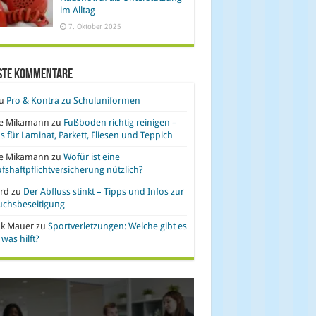
im Alltag
7. Oktober 2025
ste Kommentare
u
Pro & Kontra zu Schuluniformen
se Mikamann
zu
Fußboden richtig reinigen –
s für Laminat, Parkett, Fliesen und Teppich
se Mikamann
zu
Wofür ist eine
fshaftpflichtversicherung nützlich?
rd
zu
Der Abfluss stinkt – Tipps und Infos zur
uchsbeseitigung
nk Mauer
zu
Sportverletzungen: Welche gibt es
was hilft?