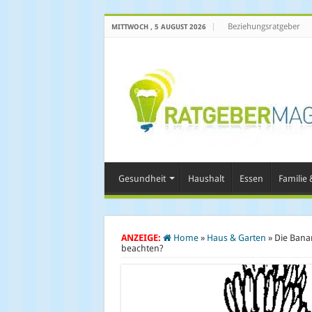
Beziehungsratgeber
MITTWOCH , 5 AUGUST 2026
Gesundheit
Haushalt
Essen
Familie &
ANZEIGE:
Home
»
Haus & Garten
»
Die Bana
beachten?