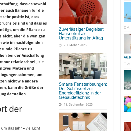
schaffung, dass es sowohl
er auch Bananen für die
 sehr positiv ist, dass
pruchslos sind und dass es
4.
Zuverlässiger Begleiter:
tigt, um die Pflanze zu
Hausnotruf als
eleicht, aber die wenigen
Unterstützung im Alltag
ch wie im nachfolgenden
7. Oktober 2025
esunde Pflanze zu
chon bei der Anschaffung
Aus
nur relativ schnell, sie
21
on zwei Metern und
edingungen stimmen, um
nzen nicht wie andere
Smarte Fensterlösungen:
nen, kann die Größe der
Der Schlüssel zur
Energieeffizienz in der
ung darstellen.
Gebäudetechnik
19. September 2025
rt der
 das Jahr – viel Licht