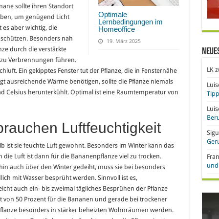
ane sollte ihren Standort
Optimale
aben, um genügend Licht
Lernbedingungen im
s aber wichtig, die
Homeoffice
u schützen. Besonders nah
19. März 2025
ze durch die verstärkte
Neue
l zu Verbrennungen führen.
LK
z
uft. Ein gekipptes Fenster tut der Pflanze, die in Fensternähe
gt ausreichende Wärme benötigen, sollte die Pflanze niemals
Lui
ad Celsius herunterkühlt. Optimal ist eine Raumtemperatur von
Tipp
Lui
Beru
rauchen Luftfeuchtigkeit
Sigu
Ger
b ist sie feuchte Luft gewohnt. Besonders im Winter kann das
die Luft ist dann für die Bananenpflanze viel zu trocken.
Fra
und 
rhin auch über den Winter gedeiht, muss sie bei besonders
ich mit Wasser besprüht werden. Sinnvoll ist es,
cht auch ein- bis zweimal tägliches Besprühen der Pflanze
keit von 50 Prozent für die Bananen und gerade bei trockener
 Pflanze besonders in stärker beheizten Wohnräumen werden.