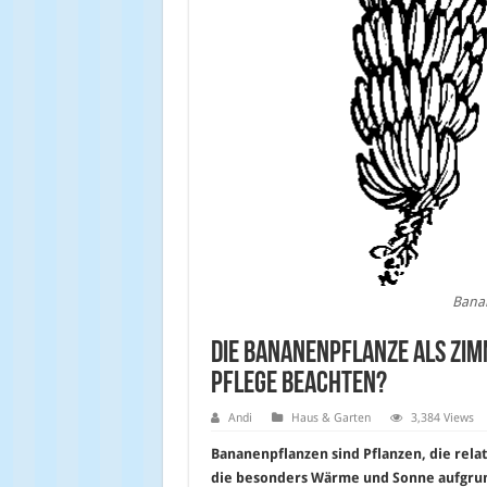
Banan
Die Bananenpflanze als Zim
Pflege beachten?
Andi
Haus & Garten
3,384 Views
Bananenpflanzen sind Pflanzen, die rela
die besonders Wärme und Sonne aufgrun