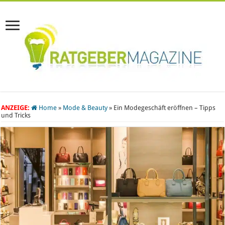
ANZEIGE:
Home
»
Mode & Beauty
»
Ein Modegeschäft eröffnen – Tipps
und Tricks