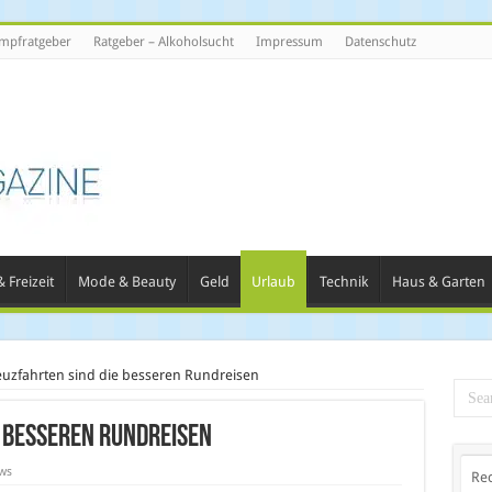
mpfratgeber
Ratgeber – Alkoholsucht
Impressum
Datenschutz
 Freizeit
Mode & Beauty
Geld
Urlaub
Technik
Haus & Garten
euzfahrten sind die besseren Rundreisen
 besseren Rundreisen
ws
Re