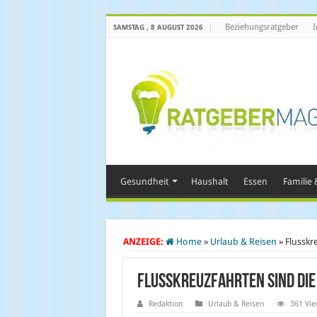
Beziehungsratgeber
I
SAMSTAG , 8 AUGUST 2026
Gesundheit
Haushalt
Essen
Familie &
ANZEIGE:
Home
»
Urlaub & Reisen
»
Flusskr
Flusskreuzfahrten sind die
Redaktion
Urlaub & Reisen
361 Vie