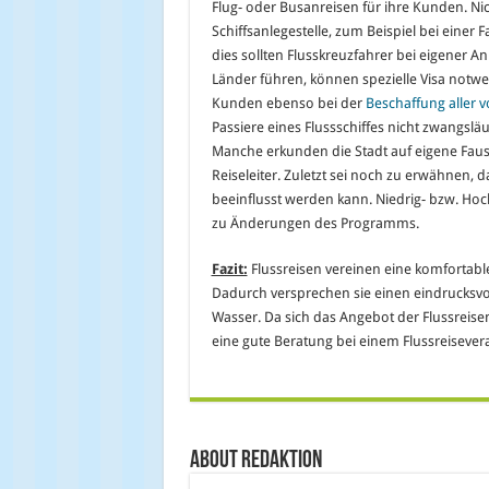
Flug- oder Busanreisen für ihre Kunden. Ni
Schiffsanlegestelle, zum Beispiel bei eine
dies sollten Flusskreuzfahrer bei eigener 
Länder führen, können spezielle Visa notwe
Kunden ebenso bei der
Beschaffung aller v
Passiere eines Flussschiffes nicht zwangsl
Manche erkunden die Stadt auf eigene Faust
Reiseleiter. Zuletzt sei noch zu erwähnen, d
beeinflusst werden kann. Niedrig- bzw. Ho
zu Änderungen des Programms.
Fazit:
Flussreisen vereinen eine komfortabl
Dadurch versprechen sie einen eindrucksv
Wasser. Da sich das Angebot der Flussreise
eine gute Beratung bei einem Flussreisevera
About Redaktion