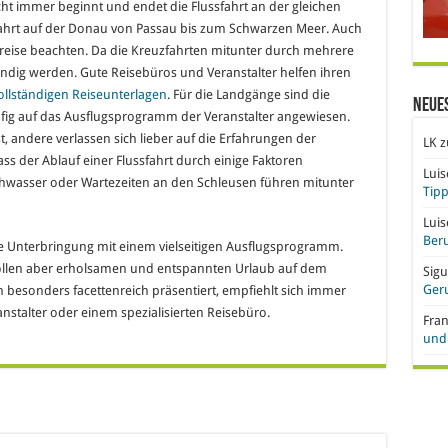
cht immer beginnt und endet die Flussfahrt an der gleichen
r Fahrt auf der Donau von Passau bis zum Schwarzen Meer. Auch
Anreise beachten. Da die Kreuzfahrten mitunter durch mehrere
ndig werden. Gute Reisebüros und Veranstalter helfen ihren
ollständigen Reiseunterlagen
. Für die Landgänge sind die
Neue
äufig auf das Ausflugsprogramm der Veranstalter angewiesen.
, andere verlassen sich lieber auf die Erfahrungen der
LK
z
ass der Ablauf einer Flussfahrt durch einige Faktoren
Lui
chwasser oder Wartezeiten an den Schleusen führen mitunter
Tipp
Lui
Beru
e Unterbringung mit einem vielseitigen Ausflugsprogramm.
ollen aber erholsamen und entspannten Urlaub auf dem
Sigu
Ger
n besonders facettenreich präsentiert, empfiehlt sich immer
nstalter oder einem spezialisierten Reisebüro.
Fra
und 