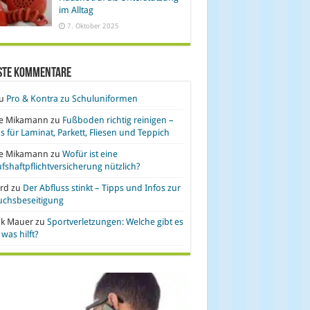
im Alltag
7. Oktober 2025
ste Kommentare
u
Pro & Kontra zu Schuluniformen
se Mikamann
zu
Fußboden richtig reinigen –
s für Laminat, Parkett, Fliesen und Teppich
se Mikamann
zu
Wofür ist eine
fshaftpflichtversicherung nützlich?
rd
zu
Der Abfluss stinkt – Tipps und Infos zur
uchsbeseitigung
nk Mauer
zu
Sportverletzungen: Welche gibt es
was hilft?