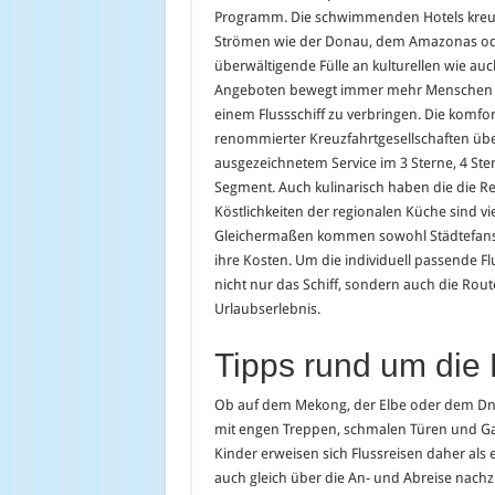
Programm. Die schwimmenden Hotels kreuz
Strömen wie der Donau, dem Amazonas ode
überwältigende Fülle an kulturellen wie auc
Angeboten bewegt immer mehr Menschen d
einem Flussschiff zu verbringen. Die komfor
renommierter Kreuzfahrtgesellschaften üb
ausgezeichnetem Service im 3 Sterne, 4 Ste
Segment. Auch kulinarisch haben die die Rei
Köstlichkeiten der regionalen Küche sind vie
Gleichermaßen kommen sowohl Städtefans, N
ihre Kosten. Um die individuell passende Fl
nicht nur das Schiff, sondern auch die Ro
Urlaubserlebnis.
Tipps rund um die 
Ob auf dem Mekong, der Elbe oder dem Dnje
mit engen Treppen, schmalen Türen und Ga
Kinder erweisen sich Flussreisen daher als
auch gleich über die An- und Abreise nach