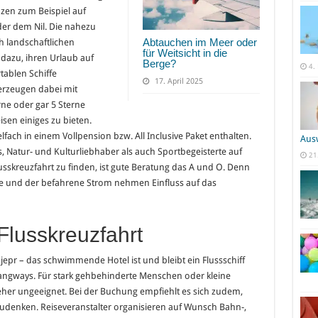
en zum Beispiel auf
r dem Nil. Die nahezu
Abtauchen im Meer oder
h landschaftlichen
für Weitsicht in die
azu, ihren Urlaub auf
Berge?
4.
tablen Schiffe
17. April 2025
erzeugen dabei mit
rne oder gar 5 Sterne
sen einiges zu bieten.
lfach in einem Vollpension bzw. All Inclusive Paket enthalten.
Aus
atur- und Kulturliebhaber als auch Sportbegeisterte auf
21
usskreuzfahrt zu finden, ist gute Beratung das A und O. Denn
ute und der befahrene Strom nehmen Einfluss auf das
Flusskreuzfahrt
pr – das schwimmende Hotel ist und bleibt ein Flussschiff
ngways. Für stark gehbehinderte Menschen oder kleine
 eher ungeeignet. Bei der Buchung empfiehlt es sich zudem,
zudenken. Reiseveranstalter organisieren auf Wunsch Bahn-,