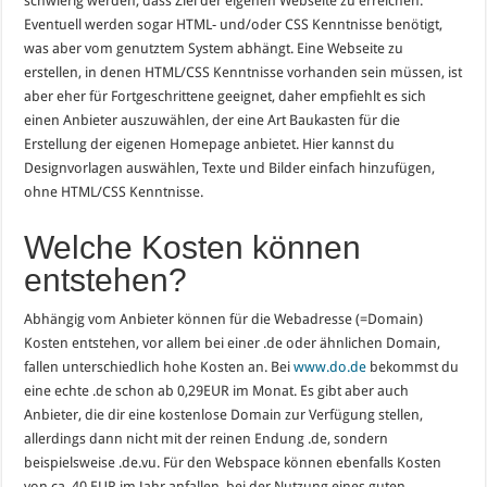
schwierig werden, dass Ziel der eigenen Webseite zu erreichen.
Eventuell werden sogar HTML- und/oder CSS Kenntnisse benötigt,
was aber vom genutztem System abhängt. Eine Webseite zu
erstellen, in denen HTML/CSS Kenntnisse vorhanden sein müssen, ist
aber eher für Fortgeschrittene geeignet, daher empfiehlt es sich
einen Anbieter auszuwählen, der eine Art Baukasten für die
Erstellung der eigenen Homepage anbietet. Hier kannst du
Designvorlagen auswählen, Texte und Bilder einfach hinzufügen,
ohne HTML/CSS Kenntnisse.
Welche Kosten können
entstehen?
Abhängig vom Anbieter können für die Webadresse (=Domain)
Kosten entstehen, vor allem bei einer .de oder ähnlichen Domain,
fallen unterschiedlich hohe Kosten an. Bei
www.do.de
bekommst du
eine echte .de schon ab 0,29EUR im Monat. Es gibt aber auch
Anbieter, die dir eine kostenlose Domain zur Verfügung stellen,
allerdings dann nicht mit der reinen Endung .de, sondern
beispielsweise .de.vu. Für den Webspace können ebenfalls Kosten
von ca. 40 EUR im Jahr anfallen, bei der Nutzung eines guten