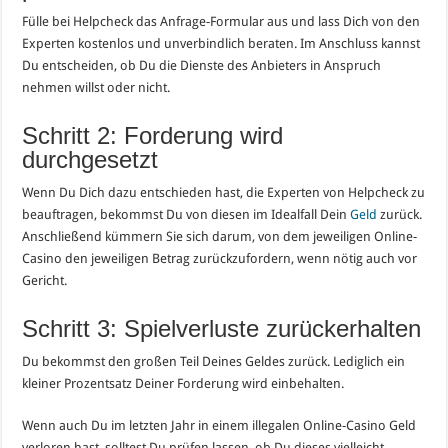
Fülle bei Helpcheck das Anfrage-Formular aus und lass Dich von den
Experten kostenlos und unverbindlich beraten. Im Anschluss kannst
Du entscheiden, ob Du die Dienste des Anbieters in Anspruch
nehmen willst oder nicht.
Schritt 2: Forderung wird
durchgesetzt
Wenn Du Dich dazu entschieden hast, die Experten von Helpcheck zu
beauftragen, bekommst Du von diesen im Idealfall Dein
Geld
zurück.
Anschließend kümmern Sie sich darum, von dem jeweiligen Online-
Casino den jeweiligen Betrag zurückzufordern, wenn nötig auch vor
Gericht.
Schritt 3: Spielverluste zurückerhalten
Du bekommst den großen Teil Deines Geldes zurück. Lediglich ein
kleiner Prozentsatz Deiner Forderung wird einbehalten.
Wenn auch Du im letzten Jahr in einem illegalen Online-Casino Geld
verloren hast, solltest Du prüfen lassen, ob Du dieses vielleicht