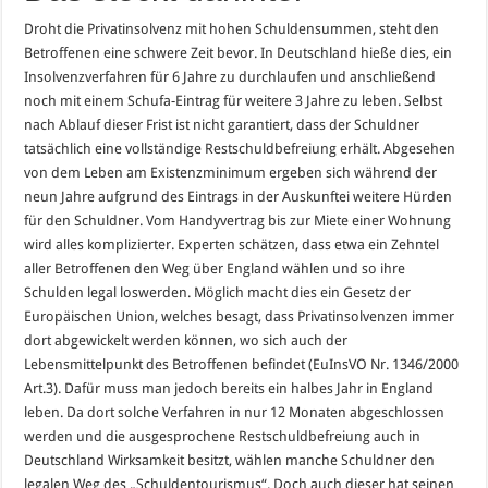
Droht die Privatinsolvenz mit hohen Schuldensummen, steht den
Betroffenen eine schwere Zeit bevor. In Deutschland hieße dies, ein
Insolvenzverfahren für 6 Jahre zu durchlaufen und anschließend
noch mit einem Schufa-Eintrag für weitere 3 Jahre zu leben. Selbst
nach Ablauf dieser Frist ist nicht garantiert, dass der Schuldner
tatsächlich eine vollständige Restschuldbefreiung erhält. Abgesehen
von dem Leben am Existenzminimum ergeben sich während der
neun Jahre aufgrund des Eintrags in der Auskunftei weitere Hürden
für den Schuldner. Vom Handyvertrag bis zur Miete einer Wohnung
wird alles komplizierter. Experten schätzen, dass etwa ein Zehntel
aller Betroffenen den Weg über England wählen und so ihre
Schulden legal loswerden. Möglich macht dies ein Gesetz der
Europäischen Union, welches besagt, dass Privatinsolvenzen immer
dort abgewickelt werden können, wo sich auch der
Lebensmittelpunkt des Betroffenen befindet (EuInsVO Nr. 1346/2000
Art.3). Dafür muss man jedoch bereits ein halbes Jahr in England
leben. Da dort solche Verfahren in nur 12 Monaten abgeschlossen
werden und die ausgesprochene Restschuldbefreiung auch in
Deutschland Wirksamkeit besitzt, wählen manche Schuldner den
legalen Weg des „Schuldentourismus“. Doch auch dieser hat seinen