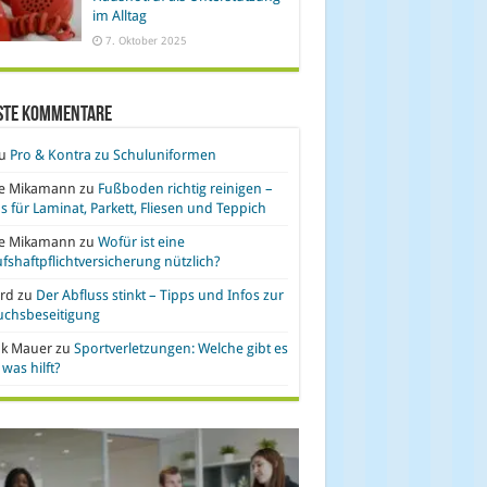
im Alltag
7. Oktober 2025
ste Kommentare
u
Pro & Kontra zu Schuluniformen
se Mikamann
zu
Fußboden richtig reinigen –
s für Laminat, Parkett, Fliesen und Teppich
se Mikamann
zu
Wofür ist eine
fshaftpflichtversicherung nützlich?
rd
zu
Der Abfluss stinkt – Tipps und Infos zur
uchsbeseitigung
nk Mauer
zu
Sportverletzungen: Welche gibt es
was hilft?