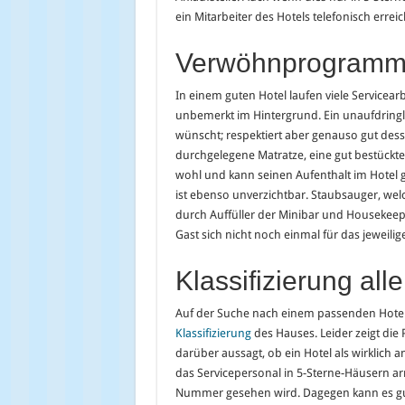
ein Mitarbeiter des Hotels telefonisch erreic
Verwöhnprogramm 
In einem guten Hotel laufen viele Servicear
unbemerkt im Hintergrund. Ein unaufdringlic
wünscht; respektiert aber genauso gut dess
durchgelegene Matratze, eine gut bestückte 
wohl und kann seinen Aufenthalt im Hotel 
ist ebenso unverzichtbar. Staubsauger, wel
durch Auffüller der Minibar und Housekeepi
Gast sich nicht noch einmal für das jeweilig
Klassifizierung all
Auf der Suche nach einem passenden Hotel or
Klassifizierung
des Hauses. Leider zeigt die 
darüber aussagt, ob ein Hotel als wirklic
das Servicepersonal in 5-Sterne-Häusern arr
Nummer gesehen wird. Dagegen kann es gut 