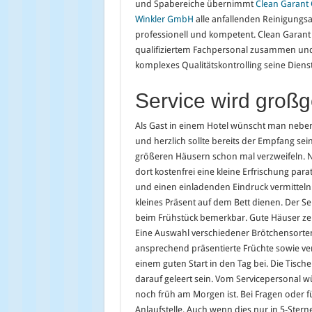
und Spabereiche übernimmt
Clean Garant
Winkler GmbH
alle anfallenden Reinigungsa
professionell und kompetent. Clean Garant a
qualifiziertem Fachpersonal zusammen und i
komplexes Qualitätskontrolling seine Dienst
Service wird groß
Als Gast in einem Hotel wünscht man neben 
und herzlich sollte bereits der Empfang se
größeren Häusern schon mal verzweifeln. N
dort kostenfrei eine kleine Erfrischung parat
und einen einladenden Eindruck vermitteln
kleines Präsent auf dem Bett dienen. Der S
beim Frühstück bemerkbar. Gute Häuser zeic
Eine Auswahl verschiedener Brötchensorten,
ansprechend präsentierte Früchte sowie ver
einem guten Start in den Tag bei. Die Tische
darauf geleert sein. Vom Servicepersonal wü
noch früh am Morgen ist. Bei Fragen oder fü
Anlaufstelle. Auch wenn dies nur in 5-Stern