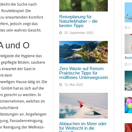
gleicht die Suche nach
Roulettespiel. Die
Reiseplanung für
en zu erwartenden Komfort
Naturliebhaber – die
fern, jedoch zeigt das
besten Tipps
4.
stes sein wahres Gesicht.
25. September 2025
 A und O
Hotelgäste die Hygiene das
Aus
s gepflegte Böden, saubere
21
Zero Waste auf Reisen:
s erwartet der Gast in
Praktische Tipps für
 mit dem
müllfreies Unterwegssein
iligen Hause tätig ist. Die
12. Mai 2025
 GmbH hat es sich auf die
 gerecht zu werden. In
ge Unternehmen, welches im
eutschland
stleistungen an. Angefangen
gung, Fassadenreinigung,
Abtauchen im Meer oder
ur Reinigung der Wellness-
für Weitsicht in die