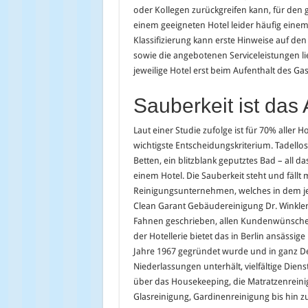
oder Kollegen zurückgreifen kann, für den 
einem geeigneten Hotel leider häufig einem 
Klassifizierung kann erste Hinweise auf d
sowie die angebotenen Serviceleistungen lie
jeweilige Hotel erst beim Aufenthalt des Ga
Sauberkeit ist das
Laut einer Studie zufolge ist für 70% aller 
wichtigste Entscheidungskriterium. Tadello
Betten, ein blitzblank geputztes Bad – all da
einem Hotel. Die Sauberkeit steht und fällt
Reinigungsunternehmen, welches in dem jewe
Clean Garant Gebäudereinigung Dr. Winkler
Fahnen geschrieben, allen Kundenwünschen
der Hotellerie bietet das in Berlin ansässi
Jahre 1967 gegründet wurde und in ganz D
Niederlassungen unterhält, vielfältige Dien
über das Housekeeping, die Matratzenreini
Glasreinigung, Gardinenreinigung bis hin z