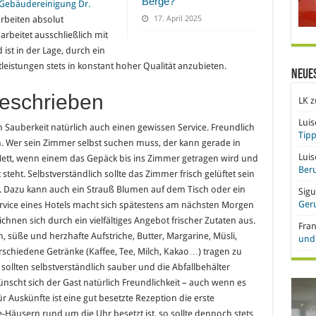
Berge?
 Gebäudereinigung Dr.
rbeiten absolut
17. April 2025
rbeitet ausschließlich mit
st in der Lage, durch ein
leistungen stets in konstant hoher Qualität anzubieten.
Neue
geschrieben
LK
z
Lui
Sauberkeit natürlich auch einen gewissen Service. Freundlich
Tipp
in. Wer sein Zimmer selbst suchen muss, der kann gerade in
Lui
ett, wenn einem das Gepäck bis ins Zimmer getragen wird und
Beru
 steht. Selbstverständlich sollte das Zimmer frisch gelüftet sein
. Dazu kann auch ein Strauß Blumen auf dem Tisch oder ein
Sigu
Ger
ervice eines Hotels macht sich spätestens am nächsten Morgen
hnen sich durch ein vielfältiges Angebot frischer Zutaten aus.
Fra
 süße und herzhafte Aufstriche, Butter, Margarine, Müsli,
und 
schiedene Getränke (Kaffee, Tee, Milch, Kakao…) tragen zu
 sollten selbstverständlich sauber und die Abfallbehälter
nscht sich der Gast natürlich Freundlichkeit – auch wenn es
r Auskünfte ist eine gut besetzte Rezeption die erste
e-Häusern rund um die Uhr besetzt ist, so sollte dennoch stets