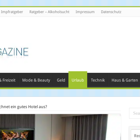
Impfratgeber
Ratgeber – Alkoholsucht
Impressum
Datenschutz
 Freizeit
Mode & Beauty
Geld
Urlaub
Technik
Haus & Garten
chnet ein gutes Hotel aus?
Re