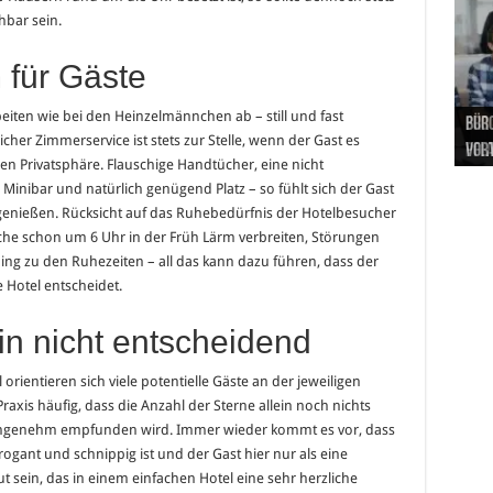
hbar sein.
für Gäste
beiten wie bei den Heinzelmännchen ab – still und fast
Hand
Nach
Büro
Pro 
Synt
her Zimmerservice ist stets zur Stelle, wenn der Gast es
und
Gel
Vort
Pfl
Pol
en Privatsphäre. Flauschige Handtücher, eine nicht
Minibar und natürlich genügend Platz – so fühlt sich der Gast
genießen. Rücksicht auf das Ruhebedürfnis der Hotelbesucher
che schon um 6 Uhr in der Früh Lärm verbreiten, Störungen
ng zu den Ruhezeiten – all das kann dazu führen, dass der
e Hotel entscheidet.
ein nicht entscheidend
ientieren sich viele potentielle Gäste an der jeweiligen
Praxis häufig, dass die Anzahl der Sterne allein noch nichts
h angenehm empfunden wird. Immer wieder kommt es vor, dass
ogant und schnippig ist und der Gast hier nur als eine
sein, das in einem einfachen Hotel eine sehr herzliche