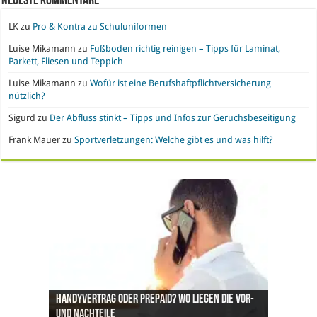
Neueste Kommentare
LK
zu
Pro & Kontra zu Schuluniformen
Luise Mikamann
zu
Fußboden richtig reinigen – Tipps für Laminat,
Parkett, Fliesen und Teppich
Luise Mikamann
zu
Wofür ist eine Berufshaftpflichtversicherung
nützlich?
Sigurd
zu
Der Abfluss stinkt – Tipps und Infos zur Geruchsbeseitigung
Frank Mauer
zu
Sportverletzungen: Welche gibt es und was hilft?
Handyvertrag oder Prepaid? Wo liegen die Vor-
Nachgefragt: Ist Gold eine geeignete
Büroeinrichtung und IT leasen: Hier liegen die
Pro & Kontra – künstliche Pflanzen vs. echte
Synthetische Kleidung – Vor- und Nachteile von
und Nachteile
Geldanlage?
Vorteile
Pflanzen
Polyesterstoff