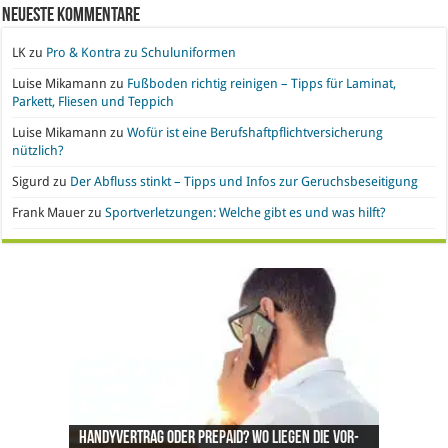
Neueste Kommentare
LK
zu
Pro & Kontra zu Schuluniformen
Luise Mikamann
zu
Fußboden richtig reinigen – Tipps für Laminat,
Parkett, Fliesen und Teppich
Luise Mikamann
zu
Wofür ist eine Berufshaftpflichtversicherung
nützlich?
Sigurd
zu
Der Abfluss stinkt – Tipps und Infos zur Geruchsbeseitigung
Frank Mauer
zu
Sportverletzungen: Welche gibt es und was hilft?
Handyvertrag oder Prepaid? Wo liegen die Vor-
Nachgefragt: Ist Gold eine geeignete
Büroeinrichtung und IT leasen: Hier liegen die
Pro & Kontra – künstliche Pflanzen vs. echte
Synthetische Kleidung – Vor- und Nachteile von