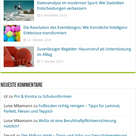
Datenanalyse im modernen Sport: Wie Statistiken
Entscheidungen verbessern
9. November 2025
Die Revolution des Eventdesigns: Wie Künstliche Intelligenz
Erlebnisse transformiert
22. Oktober 2025
Zuverlässiger Begleiter: Hausnotruf als Unterstützung
im Alltag
7. Oktober 2025
Neueste Kommentare
LK
zu
Pro & Kontra zu Schuluniformen
Luise Mikamann
zu
Fußboden richtig reinigen – Tipps für Laminat,
Parkett, Fliesen und Teppich
Luise Mikamann
zu
Wofür ist eine Berufshaftpflichtversicherung
nützlich?
Sigurd
zu
Der Abfluss stinkt – Tipps und Infos zur Geruchsbeseitigung