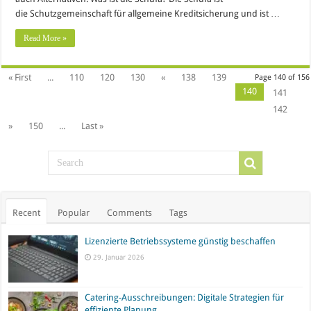
die Schutzgemeinschaft für allgemeine Kreditsicherung und ist …
Read More »
« First
...
110
120
130
«
138
139
Page 140 of 156
140
141
142
»
150
...
Last »
Recent
Popular
Comments
Tags
Lizenzierte Betriebssysteme günstig beschaffen
29. Januar 2026
Catering-Ausschreibungen: Digitale Strategien für
effiziente Planung