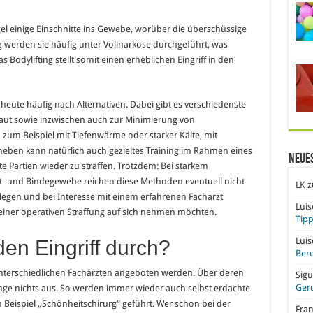
el einige Einschnitte ins Gewebe, worüber die überschüssige
 werden sie häufig unter Vollnarkose durchgeführt, was
Bodylifting stellt somit einen erheblichen Eingriff in den
eute häufig nach Alternativen. Dabei gibt es verschiedenste
Haut sowie inzwischen auch zur Minimierung von
zum Beispiel mit Tiefenwärme oder starker Kälte, mit
aneben kann natürlich auch gezieltes Training im Rahmen eines
Neue
e Partien wieder zu straffen. Trotzdem: Bei starkem
tt- und Bindegewebe reichen diese Methoden eventuell nicht
LK
z
rlegen und bei Interesse mit einem erfahrenen Facharzt
Lui
einer operativen Straffung auf sich nehmen möchten.
Tipp
Lui
den Eingriff durch?
Beru
unterschiedlichen Fachärzten angeboten werden. Über deren
Sigu
Ger
ange nichts aus. So werden immer wieder auch selbst erdachte
m Beispiel „Schönheitschirurg“ geführt. Wer schon bei der
Fra