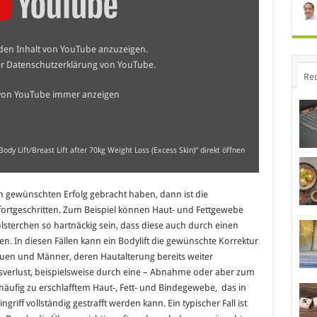
 den Inhalt von YouTube anzuzeigen.
er
Datenschutzerklärung von YouTube
.
Re
 von YouTube immer anzeigen
Body Lift/Breast Lift after 70kg Weight Loss (Excess Skin)“ direkt öffnen
gewünschten Erfolg gebracht haben, dann ist die
fortgeschritten. Zum Beispiel können Haut- und Fettgewebe
ölsterchen so hartnäckig sein, dass diese auch durch einen
en. In diesen Fällen kann ein Bodylift die gewünschte Korrektur
auen und Männer, deren Hautalterung bereits weiter
htsverlust, beispielsweise durch eine – Abnahme oder aber zum
häufig zu erschlafftem Haut-, Fett- und Bindegewebe, das in
griff vollständig gestrafft werden kann. Ein typischer Fall ist