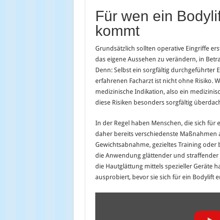
Für wen ein Bodylif
kommt
Grundsätzlich sollten operative Eingriffe erst
das eigene Aussehen zu verändern, in Be
Denn: Selbst ein sorgfältig durchgeführter E
erfahrenen Facharzt ist nicht ohne Risiko. 
medizinische Indikation, also ein medizinisc
diese Risiken besonders sorgfältig überdac
In der Regel haben Menschen, die sich für ei
daher bereits verschiedenste Maßnahmen a
Gewichtsabnahme, gezieltes Training ode
die Anwendung glättender und straffender
die Hautglättung mittels spezieller Geräte 
ausprobiert, bevor sie sich für ein Bodylift 
„Body
Lift/Breast
Lift
after