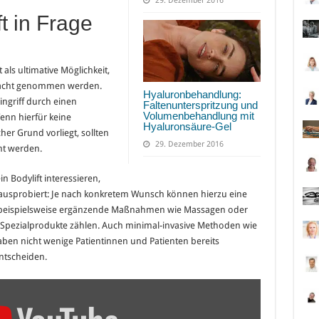
29. Dezember 2016
t in Frage
 als ultimative Möglichkeit,
tracht genommen werden.
Hyaluronbehandlung:
ingriff durch einen
Faltenunterspritzung und
Volumenbehandlung mit
Wenn hierfür keine
Hyaluronsäure-Gel
her Grund vorliegt, sollten
29. Dezember 2016
ht werden.
n Bodylift interessieren,
usprobiert: Je nach konkretem Wunsch können hierzu eine
r beispielsweise ergänzende Maßnahmen wie Massagen oder
 Spezialprodukte zählen. Auch minimal-invasive Methoden wie
haben nicht wenige Patientinnen und Patienten bereits
entscheiden.