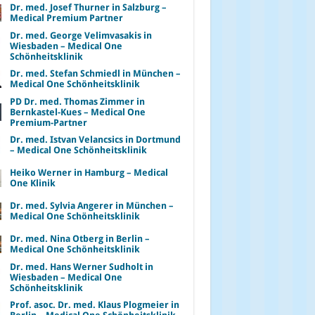
Dr. med. Josef Thurner in Salzburg –
Medical Premium Partner
Dr. med. George Velimvasakis in
Wiesbaden – Medical One
Schönheitsklinik
Dr. med. Stefan Schmiedl in München –
Medical One Schönheitsklinik
PD Dr. med. Thomas Zimmer in
Bernkastel-Kues – Medical One
Premium-Partner
Dr. med. Istvan Velancsics in Dortmund
– Medical One Schönheitsklinik
Heiko Werner in Hamburg – Medical
One Klinik
Dr. med. Sylvia Angerer in München –
Medical One Schönheitsklinik
Dr. med. Nina Otberg in Berlin –
Medical One Schönheitsklinik
Dr. med. Hans Werner Sudholt in
Wiesbaden – Medical One
Schönheitsklinik
Prof. asoc. Dr. med. Klaus Plogmeier in