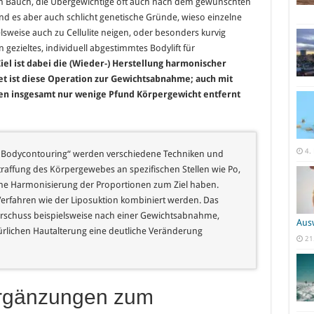
en Bauch, die Übergewichtige oft auch nach dem gewünschten
sind es aber auch schlicht genetische Gründe, wieso einzelne
elsweise auch zu Cellulite neigen, oder besonders kurvig
n gezieltes, individuell abgestimmtes Bodylift für
iel ist dabei die (Wieder-) Herstellung harmonischer
et ist diese Operation zur Gewichtsabnahme; auch mit
en insgesamt nur wenige Pfund Körpergewicht entfernt
4.
h „Bodycontouring“ werden verschiedene Techniken und
raffung des Körpergewebes an spezifischen Stellen wie Po,
ne Harmonisierung der Proportionen zum Ziel haben.
Verfahren wie der Liposuktion kombiniert werden. Das
erschuss beispielsweise nach einer Gewichtsabnahme,
Aus
ürlichen Hautalterung eine deutliche Veränderung
21
Ergänzungen zum