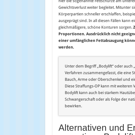
hier die sogenannte Fettschürze am unter
Gewichtsverlust weiter begleitet. Mitunter 
Körperpartien schneller erschlaffen, beispi
ausgeprägt sind. In all diesen Fällen kann ei
gleichmäßigere, schöne Konturen sorgen.
Z
Proportionen. Ausdrücklich nicht geeign
einer umfänglichen Fettabsaugung könn
werden.
Unter dem Begriff „Bodylift“ oder auc
Verfahren zusammengefasst, die eine St
Bauch, Arme oder Oberschenkel und ei
Diese Straffungs-OP kann mit weiteren 
Bodylift kann auch bei starkem Hautüb
Schwangerschaft oder als Folge der nat
bewirken.
Alternativen und 