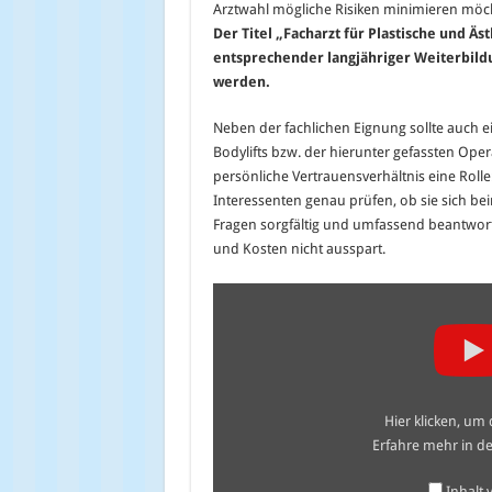
Arztwahl mögliche Risiken minimieren möchte
Der Titel „Facharzt für Plastische und Äs
entsprechender langjähriger Weiterbildu
werden.
Neben der fachlichen Eignung sollte auch e
Bodylifts bzw. der hierunter gefassten Oper
persönliche Vertrauensverhältnis eine Rol
Interessenten genau prüfen, ob sie sich be
Fragen sorgfältig und umfassend beantwo
und Kosten nicht ausspart.
„Non-
invasive
Thermage
Body
Lift
–
Nurse
Jamie
Hier klicken, um
On
Extra
Erfahre mehr in d
TV“
von
YouTube
Inhalt