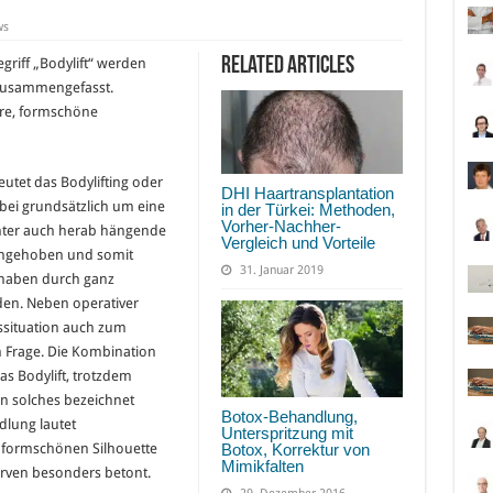
ws
Related Articles
riff „Bodylift“ werden
zusammengefasst.
ere, formschöne
eutet das Bodylifting oder
DHI Haartransplantation
rbei grundsätzlich um eine
in der Türkei: Methoden,
Vorher-Nachher-
tunter auch herab hängende
Vergleich und Vorteile
ngehoben und somit
31. Januar 2019
orhaben durch ganz
en. Neben operativer
ssituation auch zum
n Frage. Die Kombination
das Bodylift, trotzdem
ein solches bezeichnet
Botox-Behandlung,
dlung lautet
Unterspritzung mit
Botox, Korrektur von
r formschönen Silhouette
Mimikfalten
rven besonders betont.