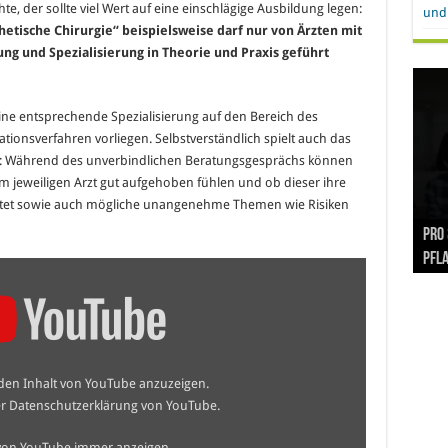
, der sollte viel Wert auf eine einschlägige Ausbildung legen:
und 
thetische Chirurgie“ beispielsweise darf nur von Ärzten mit
ng und Spezialisierung in Theorie und Praxis geführt
ine entsprechende Spezialisierung auf den Bereich des
ationsverfahren vorliegen. Selbstverständlich spielt auch das
le: Während des unverbindlichen Beratungsgesprächs können
im jeweiligen Arzt gut aufgehoben fühlen und ob dieser ihre
rtet sowie auch mögliche unangenehme Themen wie Risiken
Hand
Nach
Büro
Pro 
Synt
und
Gel
Vort
Pfl
Pol
 den Inhalt von YouTube anzuzeigen.
er
Datenschutzerklärung von YouTube
.
 von YouTube immer anzeigen