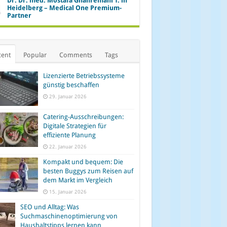
Dr. Dr. med. Mostafa Ghahremani T. in
Heidelberg – Medical One Premium-
Partner
cent
Popular
Comments
Tags
Lizenzierte Betriebssysteme
günstig beschaffen
29. Januar 2026
Catering-Ausschreibungen:
Digitale Strategien für
effiziente Planung
22. Januar 2026
Kompakt und bequem: Die
besten Buggys zum Reisen auf
dem Markt im Vergleich
15. Januar 2026
SEO und Alltag: Was
Suchmaschinenoptimierung von
Haushaltstipps lernen kann