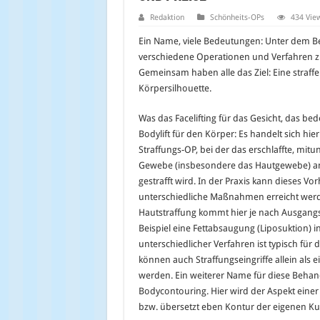
Redaktion
Schönheits-OPs
434 Vie
Ein Name, viele Bedeutungen: Unter dem Beg
verschiedene Operationen und Verfahren 
Gemeinsam haben alle das Ziel: Eine straff
Körpersilhouette.
Was das Facelifting für das Gesicht, das bed
Bodylift für den Körper: Es handelt sich hie
Straffungs-OP, bei der das erschlaffte, mi
Gewebe (insbesondere das Hautgewebe) a
gestrafft wird. In der Praxis kann dieses V
unterschiedliche Maßnahmen erreicht werd
Hautstraffung kommt hier je nach Ausgang
Beispiel eine Fettabsaugung (Liposuktion) i
unterschiedlicher Verfahren ist typisch für 
können auch Straffungseingriffe allein als 
werden. Ein weiterer Name für diese Behan
Bodycontouring. Hier wird der Aspekt eine
bzw. übersetzt eben Kontur der eigenen Ku