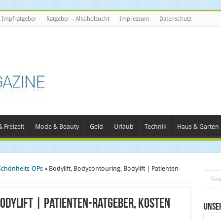
Impfratgeber
Ratgeber – Alkoholsucht
Impressum
Datenschutz
 Freizeit
Mode & Beauty
Geld
Urlaub
Technik
Haus & Garten
Schönheits-OPs
»
Bodylift, Bodycontouring, Bodylift | Patienten-
Bodylift | Patienten-Ratgeber, Kosten
Unse