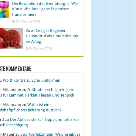
Die Revolution des Eventdesigns: Wie
Künstliche Intelligenz Erlebnisse
transformiert
22. Oktober 2025
Zuverlässiger Begleiter:
Hausnotruf als Unterstützung
im Alltag
7. Oktober 2025
ste Kommentare
u
Pro & Kontra zu Schuluniformen
se Mikamann
zu
Fußboden richtig reinigen –
s für Laminat, Parkett, Fliesen und Teppich
se Mikamann
zu
Wofür ist eine
fshaftpflichtversicherung nützlich?
rd
zu
Der Abfluss stinkt – Tipps und Infos zur
uchsbeseitigung
nk Mauer
zu
Sportverletzungen: Welche gibt es