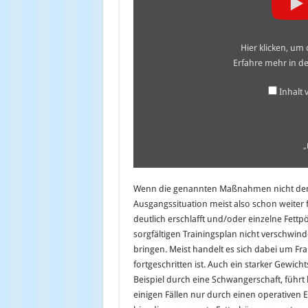
70kg
Weight
Loss
(Excess
Hier klicken, um
Skin)“
von
Erfahre mehr in d
YouTube
anzeigen
Inhalt
„
Wenn die genannten Maßnahmen nicht den 
Ausgangssituation meist also schon weiter 
deutlich erschlafft und/oder einzelne Fettp
sorgfältigen Trainingsplan nicht verschwind
bringen. Meist handelt es sich dabei um Fr
fortgeschritten ist. Auch ein starker Gewic
Beispiel durch eine Schwangerschaft, führt 
einigen Fällen nur durch einen operativen Ein