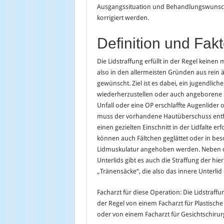
Ausgangssituation und Behandlungswunsch
korrigiert werden.
Definition und Fak
Die Lidstraffung erfüllt in der Regel keinen
also in den allermeisten Gründen aus rein
gewünscht. Ziel ist es dabei, ein jugendlich
wiederherzustellen oder auch angeborene 
Unfall oder eine OP erschlaffte Augenlider
muss der vorhandene Hautüberschuss entf
einen gezielten Einschnitt in der Lidfalte e
können auch Fältchen geglättet oder in bes
Lidmuskulatur angehoben werden. Neben d
Unterlids gibt es auch die Straffung der hi
„Tränensäcke“, die also das innere Unterlid 
Facharzt für diese Operation: Die Lidstraffu
der Regel von einem Facharzt für Plastische
oder von einem Facharzt für Gesichtschirur