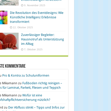
9. November 2025
Die Revolution des Eventdesigns: Wie
Künstliche Intelligenz Erlebnisse
transformiert
22. Oktober 2025
Zuverlässiger Begleiter:
Hausnotruf als Unterstützung
im Alltag
7. Oktober 2025
ste Kommentare
u
Pro & Kontra zu Schuluniformen
se Mikamann
zu
Fußboden richtig reinigen –
s für Laminat, Parkett, Fliesen und Teppich
se Mikamann
zu
Wofür ist eine
fshaftpflichtversicherung nützlich?
rd
zu
Der Abfluss stinkt – Tipps und Infos zur