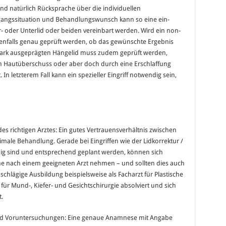
und natürlich Rücksprache über die individuellen
angssituation und Behandlungswunsch kann so eine ein-
r- oder Unterlid oder beiden vereinbart werden. Wird ein non-
benfalls genau geprüft werden, ob das gewünschte Ergebnis
stark ausgeprägten Hängelid muss zudem geprüft werden,
en Hautüberschuss oder aber doch durch eine Erschlaffung
In letzterem Fall kann ein spezieller Eingriff notwendig sein,
es richtigen Arztes: Ein gutes Vertrauensverhältnis zwischen
ptimale Behandlung. Gerade bei Eingriffen wie der Lidkorrektur /
ndig sind und entsprechend geplant werden, können sich
che nach einem geeigneten Arzt nehmen – und sollten dies auch
chlägige Ausbildung beispielsweise als Facharzt für Plastische
 für Mund-, Kiefer- und Gesichtschirurgie absolviert und sich
t.
und Voruntersuchungen: Eine genaue Anamnese mit Angabe