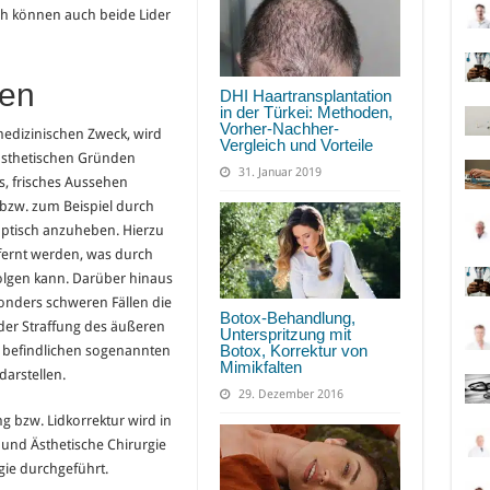
 können auch beide Lider
ten
DHI Haartransplantation
in der Türkei: Methoden,
Vorher-Nachher-
 medizinischen Zweck, wird
Vergleich und Vorteile
 ästhetischen Gründen
31. Januar 2019
es, frisches Aussehen
bzw. zum Beispiel durch
 optisch anzuheben. Hierzu
ernt werden, was durch
rfolgen kann. Darüber hinaus
onders schweren Fällen die
Botox-Behandlung,
er Straffung des äußeren
Unterspritzung mit
Botox, Korrektur von
er befindlichen sogenannten
Mimikfalten
darstellen.
29. Dezember 2016
ng bzw. Lidkorrektur wird in
 und Ästhetische Chirurgie
gie durchgeführt.