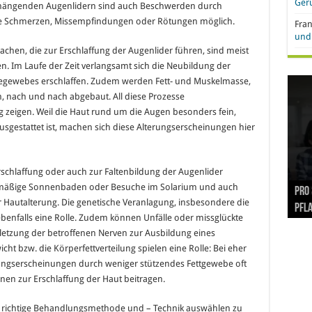
Ger
hängenden Augenlidern sind auch Beschwerden durch
chte Schmerzen, Missempfindungen oder Rötungen möglich.
Fra
und 
sachen, die zur Erschlaffung der Augenlider führen, sind meist
n. Im Laufe der Zeit verlangsamt sich die Neubildung der
degewebes erschlaffen. Zudem werden Fett- und Muskelmasse,
n, nach und nach abgebaut. All diese Prozesse
zeigen. Weil die Haut rund um die Augen besonders fein,
estattet ist, machen sich diese Alterungserscheinungen hier
 Erschlaffung oder auch zur Faltenbildung der Augenlider
lmäßige Sonnenbaden oder Besuche im Solarium und auch
Hand
Nach
Büro
Pro 
Synt
 Hautalterung. Die genetische Veranlagung, insbesondere die
und
Gel
Vort
Pfl
Pol
benfalls eine Rolle. Zudem können Unfälle oder missglückte
letzung der betroffenen Nerven zur Ausbildung eines
t bzw. die Körperfettverteilung spielen eine Rolle: Bei eher
ungserscheinungen durch weniger stützendes Fettgewebe oft
nen zur Erschlaffung der Haut beitragen.
ie richtige Behandlungsmethode und – Technik auswählen zu