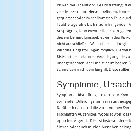
Risiken der Operation: Die Lidstraffung ist w
viele Muskeln und Nerven befinden, können 
gequetscht oder im schlimmsten Falle durc
Taubheitsgefühle bis hin zum hängenden 
Ausprägung kann eventuell eine korrigieren
diesem Behandlungsgebiet kann das Risiko 
nicht ausschließen. Wie bei allen chirurgis
Wundheilungsstörungen möglich. Hierbei k
Risiko ist bei bekannter Veranlagung hierz
unangenehmen, aber meist harmloseren B
Schmerzen nach dem Eingriff. Diese sollten 
Symptome, Ursach
Symptome Lidstraffung, Lidkorrektur: Sympt
vorhanden. Allerdings kann ein stark ausgep
Darüber hinaus sind die vorhandenen Symp
erschlafften Augenlider, wobei sowohl das U
optisches Ärgernis. Dies ist insbesondere d
älteren oder auch müden Aussehen beitragen