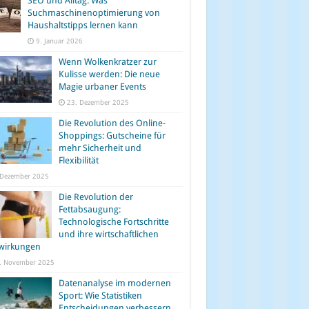
SEO und Alltag: Was
Suchmaschinenoptimierung von
Haushaltstipps lernen kann
9. Januar 2026
Wenn Wolkenkratzer zur
Kulisse werden: Die neue
Magie urbaner Events
23. Dezember 2025
Die Revolution des Online-
Shoppings: Gutscheine für
mehr Sicherheit und
Flexibilität
 Dezember 2025
Die Revolution der
Fettabsaugung:
Technologische Fortschritte
und ihre wirtschaftlichen
wirkungen
. November 2025
Datenanalyse im modernen
Sport: Wie Statistiken
Entscheidungen verbessern