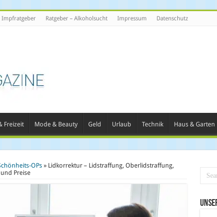
Impfratgeber
Ratgeber – Alkoholsucht
Impressum
Datenschutz
 Freizeit
Mode & Beauty
Geld
Urlaub
Technik
Haus & Garten
Schönheits-OPs
»
Lidkorrektur – Lidstraffung, Oberlidstraffung,
 und Preise
Unse