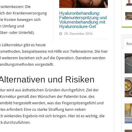
ankenkassen: Die
Hyaluronbehandlung:
reich der Krankenversorgung
Faltenunterspritzung und
Die Kosten bewegen sich
Volumenbehandlung mit
ach Umfang und
Hyaluronsäure-Gel
ber- oder Unterlid).
29. Dezember 2016
Re
 Lidkorrektur gibt es heute
gsmethoden, beispielsweise mit Hilfe von Tiefenwärme. Die hier
 weiterem beziehen sich auf die Operation. Daneben werden
handlungsmethoden vorgestellt.
lternativen und Risiken
ktur wird aus ästhetischen Gründen durchgeführt. Ziel der
e Korrektur gemäß den Wünschen der Patientin bzw. des
amtbild hergestellt werden, was das Fingerspitzengefühl und
tes erfordert: Eine zu starke Straffung kann neben
 wirkendes Ergebnis mit sich bringen. Hier ist es wichtig, die
ck durchzuführen.