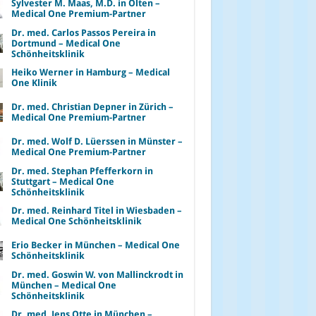
Sylvester M. Maas, M.D. in Olten –
Medical One Premium-Partner
Dr. med. Carlos Passos Pereira in
Dortmund – Medical One
Schönheitsklinik
Heiko Werner in Hamburg – Medical
One Klinik
Dr. med. Christian Depner in Zürich –
Medical One Premium-Partner
Dr. med. Wolf D. Lüerssen in Münster –
Medical One Premium-Partner
Dr. med. Stephan Pfefferkorn in
Stuttgart – Medical One
Schönheitsklinik
Dr. med. Reinhard Titel in Wiesbaden –
Medical One Schönheitsklinik
Erio Becker in München – Medical One
Schönheitsklinik
Dr. med. Goswin W. von Mallinckrodt in
München – Medical One
Schönheitsklinik
Dr. med. Jens Otte in München –