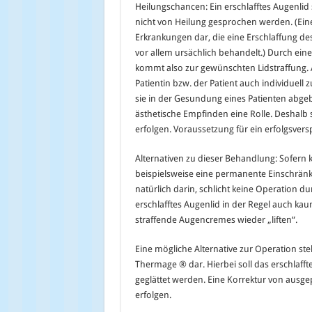
Heilungschancen: Ein erschlafftes Augenlid 
nicht von Heilung gesprochen werden. (Ei
Erkrankungen dar, die eine Erschlaffung de
vor allem ursächlich behandelt.) Durch eine
kommt also zur gewünschten Lidstraffung. Al
Patientin bzw. der Patient auch individuell z
sie in der Gesundung eines Patienten abgeb
ästhetische Empfinden eine Rolle. Deshalb 
erfolgen. Voraussetzung für ein erfolgsve
Alternativen zu dieser Behandlung: Sofern k
beispielsweise eine permanente Einschränkun
natürlich darin, schlicht keine Operation dur
erschlafftes Augenlid in der Regel auch k
straffende Augencremes wieder „liften“.
Eine mögliche Alternative zur Operation ste
Thermage ® dar. Hierbei soll das erschlafft
geglättet werden. Eine Korrektur von ausg
erfolgen.