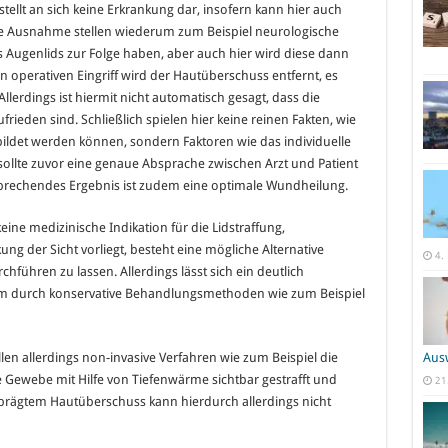
stellt an sich keine Erkrankung dar, insofern kann hier auch
ne Ausnahme stellen wiederum zum Beispiel neurologische
s Augenlids zur Folge haben, aber auch hier wird diese dann
n operativen Eingriff wird der Hautüberschuss entfernt, es
lerdings ist hiermit nicht automatisch gesagt, dass die
ufrieden sind. Schließlich spielen hier keine reinen Fakten, wie
ildet werden können, sondern Faktoren wie das individuelle
sollte zuvor eine genaue Absprache zwischen Arzt und Patient
rsprechendes Ergebnis ist zudem eine optimale Wundheilung.
eine medizinische Indikation für die Lidstraffung,
g der Sicht vorliegt, besteht eine mögliche Alternative
4.
chführen zu lassen. Allerdings lässt sich ein deutlich
aum durch konservative Behandlungsmethoden wie zum Beispiel
llen allerdings non-invasive Verfahren wie zum Beispiel die
Aus
e Gewebe mit Hilfe von Tiefenwärme sichtbar gestrafft und
21
eprägtem Hautüberschuss kann hierdurch allerdings nicht