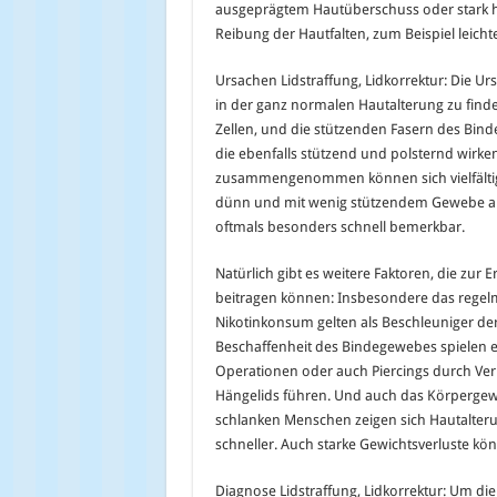
ausgeprägtem Hautüberschuss oder stark 
Reibung der Hautfalten, zum Beispiel lei
Ursachen Lidstraffung, Lidkorrektur: Die Ur
in der ganz normalen Hautalterung zu finde
Zellen, und die stützenden Fasern des Bin
die ebenfalls stützend und polsternd wirke
zusammengenommen können sich vielfältig 
dünn und mit wenig stützendem Gewebe ausg
oftmals besonders schnell bemerkbar.
Natürlich gibt es weitere Faktoren, die zur
beitragen können: Insbesondere das rege
Nikotinkonsum gelten als Beschleuniger der
Beschaffenheit des Bindegewebes spielen e
Operationen oder auch Piercings durch Ver
Hängelids führen. Und auch das Körpergewich
schlanken Menschen zeigen sich Hautalter
schneller. Auch starke Gewichtsverluste kön
Diagnose Lidstraffung, Lidkorrektur: Um d