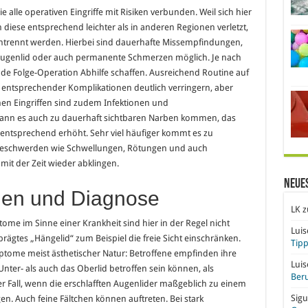
ie alle operativen Eingriffe mit Risiken verbunden. Weil sich hier
diese entsprechend leichter als in anderen Regionen verletzt,
htrennt werden. Hierbei sind dauerhafte Missempfindungen,
Augenlid oder auch permanente Schmerzen möglich. Je nach
de Folge-Operation Abhilfe schaffen. Ausreichend Routine auf
entsprechender Komplikationen deutlich verringern, aber
chen Eingriffen sind zudem Infektionen und
ann es auch zu dauerhaft sichtbaren Narben kommen, das
u entsprechend erhöht. Sehr viel häufiger kommt es zu
eschwerden wie Schwellungen, Rötungen und auch
mit der Zeit wieder abklingen.
Neue
en und Diagnose
LK
z
ome im Sinne einer Krankheit sind hier in der Regel nicht
Lui
rägtes „Hängelid“ zum Beispiel die freie Sicht einschränken.
Tipp
tome meist ästhetischer Natur: Betroffene empfinden ihre
Lui
nter- als auch das Oberlid betroffen sein können, als
Beru
er Fall, wenn die erschlafften Augenlider maßgeblich zu einem
Sigu
. Auch feine Fältchen können auftreten. Bei stark