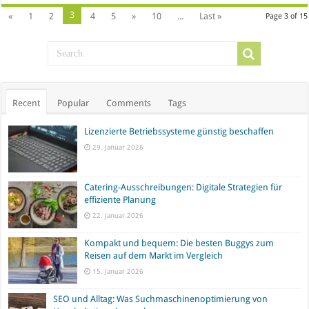
3
«
1
2
4
5
»
10
...
Last »
Page 3 of 15
Recent
Popular
Comments
Tags
Lizenzierte Betriebssysteme günstig beschaffen
29. Januar 2026
Catering-Ausschreibungen: Digitale Strategien für
effiziente Planung
22. Januar 2026
Kompakt und bequem: Die besten Buggys zum
Reisen auf dem Markt im Vergleich
15. Januar 2026
SEO und Alltag: Was Suchmaschinenoptimierung von