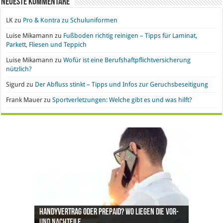
Neueste Kommentare
LK
zu
Pro & Kontra zu Schuluniformen
Luise Mikamann
zu
Fußboden richtig reinigen – Tipps für Laminat,
Parkett, Fliesen und Teppich
Luise Mikamann
zu
Wofür ist eine Berufshaftpflichtversicherung
nützlich?
Sigurd
zu
Der Abfluss stinkt – Tipps und Infos zur Geruchsbeseitigung
Frank Mauer
zu
Sportverletzungen: Welche gibt es und was hilft?
Handyvertrag oder Prepaid? Wo liegen die Vor-
Nachgefragt: Ist Gold eine geeignete
Büroeinrichtung und IT leasen: Hier liegen die
Pro & Kontra – künstliche Pflanzen vs. echte
Synthetische Kleidung – Vor- und Nachteile von
und Nachteile
Geldanlage?
Vorteile
Pflanzen
Polyesterstoff