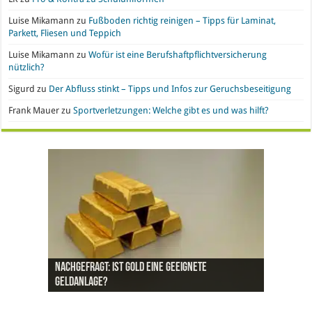
Luise Mikamann
zu
Fußboden richtig reinigen – Tipps für Laminat,
Parkett, Fliesen und Teppich
Luise Mikamann
zu
Wofür ist eine Berufshaftpflichtversicherung
nützlich?
Sigurd
zu
Der Abfluss stinkt – Tipps und Infos zur Geruchsbeseitigung
Frank Mauer
zu
Sportverletzungen: Welche gibt es und was hilft?
Handyvertrag oder Prepaid? Wo liegen die Vor-
Nachgefragt: Ist Gold eine geeignete
Büroeinrichtung und IT leasen: Hier liegen die
Pro & Kontra – künstliche Pflanzen vs. echte
Synthetische Kleidung – Vor- und Nachteile von
und Nachteile
Geldanlage?
Vorteile
Pflanzen
Polyesterstoff