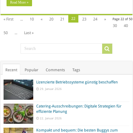
Read More »
22
« First
...
10
«
20
21
23
24
»
Page 22 of 50
30
40
50
...
Last »
Recent
Popular
Comments
Tags
Lizenzierte Betriebssysteme günstig beschaffen
29. Januar 2026
Catering-Ausschreibungen: Digitale Strategien für
effiziente Planung
22. Januar 2026
Kompakt und bequem: Die besten Buggys zum