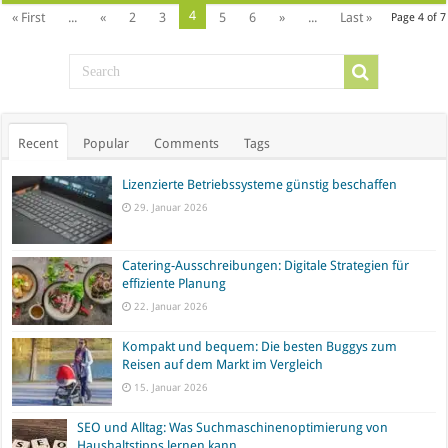
4
« First
...
«
2
3
5
6
»
...
Last »
Page 4 of 7
Recent
Popular
Comments
Tags
Lizenzierte Betriebssysteme günstig beschaffen
29. Januar 2026
Catering-Ausschreibungen: Digitale Strategien für
effiziente Planung
22. Januar 2026
Kompakt und bequem: Die besten Buggys zum
Reisen auf dem Markt im Vergleich
15. Januar 2026
SEO und Alltag: Was Suchmaschinenoptimierung von
Haushaltstipps lernen kann