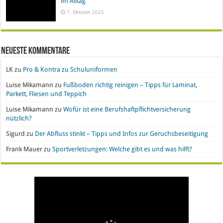
Neueste Kommentare
LK
zu
Pro & Kontra zu Schuluniformen
Luise Mikamann
zu
Fußboden richtig reinigen – Tipps für Laminat,
Parkett, Fliesen und Teppich
Luise Mikamann
zu
Wofür ist eine Berufshaftpflichtversicherung
nützlich?
Sigurd
zu
Der Abfluss stinkt – Tipps und Infos zur Geruchsbeseitigung
Frank Mauer
zu
Sportverletzungen: Welche gibt es und was hilft?
Handyvertrag oder Prepaid? Wo liegen die Vor-
Nachgefragt: Ist Gold eine geeignete
Büroeinrichtung und IT leasen: Hier liegen die
Pro & Kontra – künstliche Pflanzen vs. echte
Synthetische Kleidung – Vor- und Nachteile von