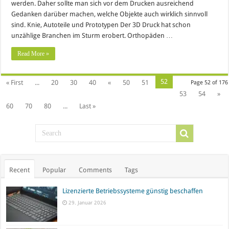
werden. Daher sollte man sich vor dem Drucken ausreichend
Gedanken darüber machen, welche Objekte auch wirklich sinnvoll
sind. Knie, Autoteile und Prototypen Der 3D Druck hat schon
unzählige Branchen im Sturm erobert. Orthopäden …
Read More »
52
« First
...
20
30
40
«
50
51
Page 52 of 176
53
54
»
60
70
80
...
Last »
Recent
Popular
Comments
Tags
Lizenzierte Betriebssysteme günstig beschaffen
29. Januar 2026